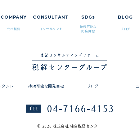
COMPANY
CONSUL
TANT
SDGs
BLOG
持続可能な
会社概要
コンサルタント
ブログ
開発目標
ルタント
持続可能な開発目標
ブログ
ニ
© 2026 株式会社 綜合税経センター