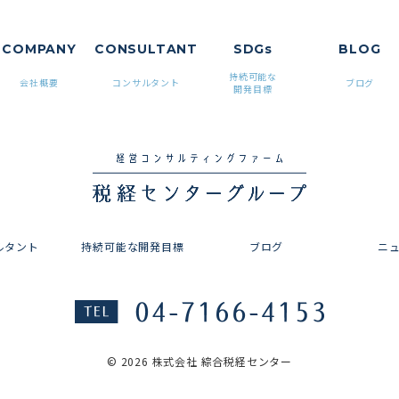
COMPANY
CONSUL
TANT
SDGs
BLOG
持続可能な
会社概要
コンサルタント
ブログ
開発目標
ルタント
持続可能な開発目標
ブログ
ニ
© 2026 株式会社 綜合税経センター